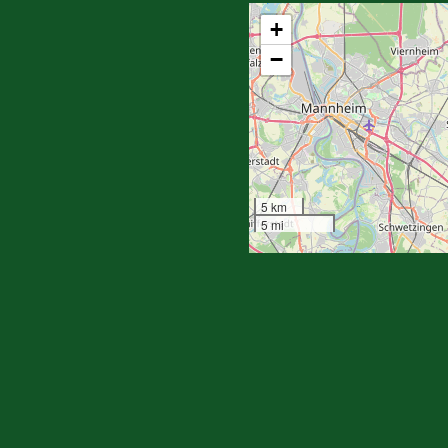
+
−
5 km
5 mi