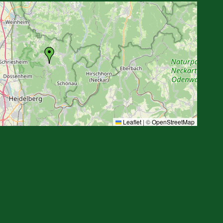
Leaflet
|
©
OpenStreetMap