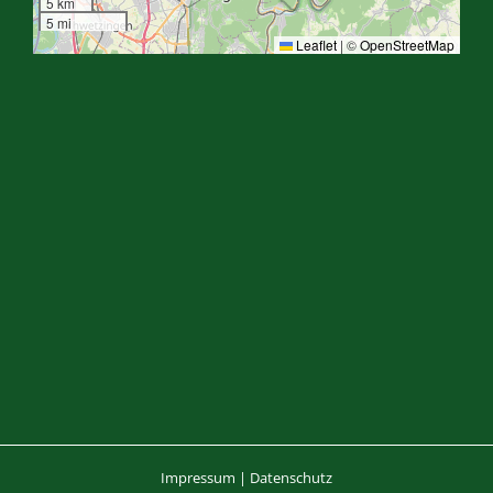
5 km
5 mi
Leaflet
|
©
OpenStreetMap
Impressum
|
Datenschutz